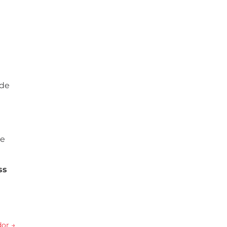
 de
e
te
ss
dor
→