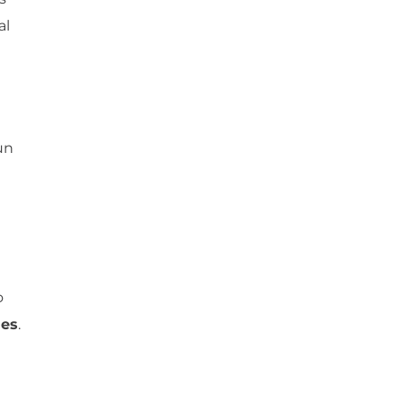
al
un
o
nes
.