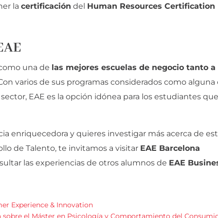
ner la
certificación
del
Human Resources Certification
 EAE
a como una de
las mejores escuelas de negocio tanto a
 Con varios de sus programas considerados como alguna
 sector, EAE es la opción idónea para los estudiantes qu
ncia enriquecedora y quieres investigar más acerca de es
o de Talento, te invitamos a visitar
EAE Barcelona
ultar las experiencias de otros alumnos de
EAE Busine
er Experience & Innovation
a sobre el Máster en Psicología y Comportamiento del Consumi